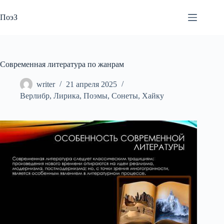
Перейти
к
ПоэЗ
сути
Современная литература по жанрам
writer
21 апреля 2025
Верлибр
,
Лирика
,
Поэмы
,
Сонеты
,
Хайку