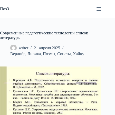
Перейти
к
ПоэЗ
сути
Современные педагогические технологии список
литературы
writer
21 апреля 2025
Верлибр
,
Лирика
,
Поэмы
,
Сонеты
,
Хайку