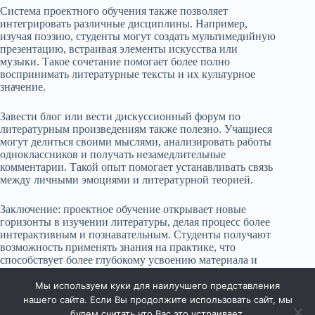
Система проектного обучения также позволяет
интегрировать различные дисциплины. Например,
изучая поэзию, студенты могут создать мультимедийную
презентацию, встраивая элементы искусства или
музыки. Такое сочетание помогает более полно
воспринимать литературные тексты и их культурное
значение.
Завести блог или вести дискуссионный форум по
литературным произведениям также полезно. Учащиеся
могут делиться своими мыслями, анализировать работы
одноклассников и получать незамедлительные
комментарии. Такой опыт помогает устанавливать связь
между личными эмоциями и литературной теорией.
Заключение: проектное обучение открывает новые
горизонты в изучении литературы, делая процесс более
интерактивным и познавательным. Студенты получают
возможность применять знания на практике, что
способствует более глубокому усвоению материала и
формированию навыков, необходимых в современном
обществе.
Мы используем куки для наилучшего представления
нашего сайта. Если Вы продолжите использовать сайт, мы
будем считать что Вас это устраивает.