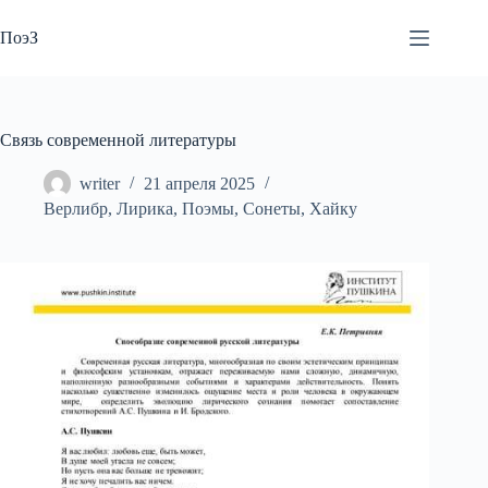
Перейти
к
ПоэЗ
сути
Связь современной литературы
writer
21 апреля 2025
Верлибр
,
Лирика
,
Поэмы
,
Сонеты
,
Хайку