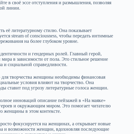
те в своё эссе отступления и размышления, позволяя
ной линии.
ть её литературному стилю. Она показывает
тся stream of consciousness, чтобы передать интимные
ереживания на более глубоком уровне.
идентичности и гендерных ролей. Главный герой,
мира в зависимости от пола. Это стильное решение
а и социальной справедливости.
то для творчества женщины необходимы финансовая
оциальные условия влияют на творчество. Она
оды ставит под угрозу литературные голоса женщин.
Полное инноваций описание пейзажей в «На маяке»
героев и окружающим миром. Это помогает читателю
то женщины в этом контексте.
просто фокусируется на женщинах, а открывает новые
ава и возможности женщин, вдохновляя последующие