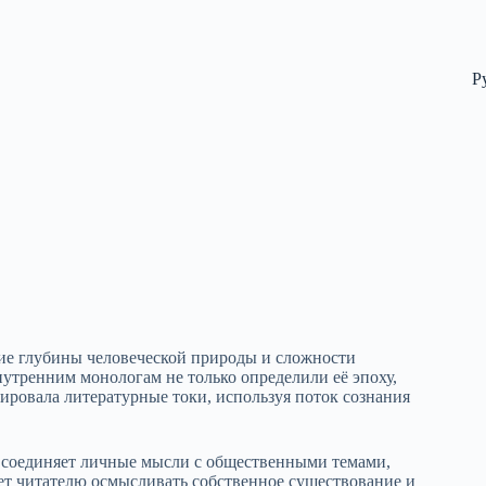
Р
е глубины человеческой природы и сложности
нутренним монологам не только определили её эпоху,
ровала литературные токи, используя поток сознания
 соединяет личные мысли с общественными темами,
ет читателю осмысливать собственное существование и