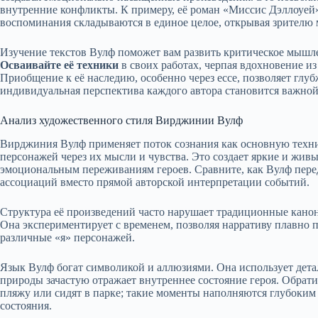
внутренние конфликты. К примеру, её роман «Миссис Дэллоуей
воспоминания складываются в единое целое, открывая зрителю 
Изучение текстов Вулф поможет вам развить критическое мышл
Осваивайте её техники
в своих работах, черпая вдохновение и
Приобщение к её наследию, особенно через ессе, позволяет глу
индивидуальная перспектива каждого автора становится важной
Анализ художественного стиля Вирджинии Вулф
Вирджиния Вулф применяет поток сознания как основную техн
персонажей через их мысли и чувства. Это создает яркие и живы
эмоциональным переживаниям героев. Сравните, как Вулф пер
ассоциаций вместо прямой авторской интерпретации событий.
Структура её произведений часто нарушает традиционные кано
Она экспериментирует с временем, позволяя нарративу плавно п
различные «я» персонажей.
Язык Вулф богат символикой и аллюзиями. Она использует дета
природы зачастую отражает внутреннее состояние героя. Обрати
пляжу или сидят в парке; такие моменты наполняются глубоки
состояния.