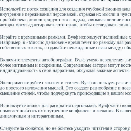
Используйте поток сознания для создания глубокой эмоциональн
внутренние переживания персонажей, отражая их мысли и чувст
про бабочек», демонстрируют этот подход, связывая личное во
авторы могут адаптировать этот стиль, чтобы исследовать личн
Играйте с временными рамками. Вулф использует нелинейные 
Например, в «Миссис Дэлловей» время течет по-разному для р
собственных текстах, создавайте неожиданные связи между соб
Включите элементы автобиографии. Вулф умело переплетает ли
более интимным и искренним. Современные авторы могут воспо
индивидуальность в свои нарративы, обсуждая важные аспекты 
Экспериментируйте с языком и стилем. Вулф использует различ
до простого изложения мыслей. Это создает разнообразие и поз
смешение стилей, чтобы подчеркнуть происходящие в вашем эсс
Используйте диалог для раскрытия персонажей. Вулф часто вклю
помогает показать их внутренние конфликты и желания. В вашем 
динамичным и интерактивным.
Следуйте за сюжетом, но не бойтесь уводить читателя в сторону