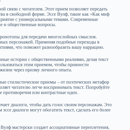
ой связи с читателем. Этот прием позволяет передать
ва в свободной форме. Эссе Вулф, такие как «Как миф
сприятие с универсальными темами. Современные
ые и общественные вопросы.
хронотопы для передачи многослойных смыслов.
азных персонажей. Применяя подобные переходы в
ытиями, что поможет разнообразить вашу наррацию.
чные истории с общественными реалиями, делая текст
льзоваться этим приемом, чтобы привнести
жизни через призму личного опыта.
ные стилистические приемы – от поэтических метафор
воляет читателю легче воспринимать текст. Попробуйте
е противоречия или контрастные идеи.
чает диалоги, чтобы дать голос своим персонажам. Это
эссе диалоги могут обогатить текст, сделать его более
. Вулф мастерски создает ассоциативные переплетения,