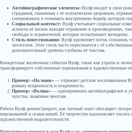
Автобиографические элементы:
Вулф вводит в свои рома
страдания, связанные с её психическим здоровьем, отража
сопереживать и понимать внутреннюю борьбу, которую пе
Социальный контекст:
Вулф учитывает социальные измен
аспекты её жизни находят отражение в произведениях, та
свободы и ограничений, которые испытывают женщины.
Стиль повествования:
Вулф применяет поток сознания, чт
читателем. Этот стиль часто пересекается с её собственн
дополнительный уровень глубины её текстам.
Конкретные жизненные события Вулф, такие как утраты и личн
трансформирует собственные переживания в художественные обр
Пример: «На маяк»
— отражает детские воспоминания Вул
роману искренность и искренность.
Пример: «Волны»
— одновременно автобиографичен и ун
чувства, знакомые многим.
Работа Вулф демонстрирует, как личный опыт обогащает литерат
переживаний и осмыслений. Её творчество вдохновляет писать о
художественной выразительности.
Нарративные техники в эссе Вулф и их современное применени