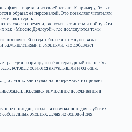
ны факты и детали из своей жизни. К примеру, боль и
ются в образах её персонажей. Это позволяет читателям
реживают герои.
ения своего времени, включая феминизм и войну. Эти
ких как «Миссис Дэллоуэй», где исследуются темы
о позволяет ей создать более интимную связь с
ыми размышлениями и эмоциями, что добавляет
ые трагедии, формируют её литературный голос. Она
азы, которые остаются актуальными и сегодня.
ф о летних каникулах на побережье, что придаёт
иверсален, передавая внутренние переживания и
урное наследие, создавая возможность для глубоких
 собственных эмоциях, делая их основой для
е