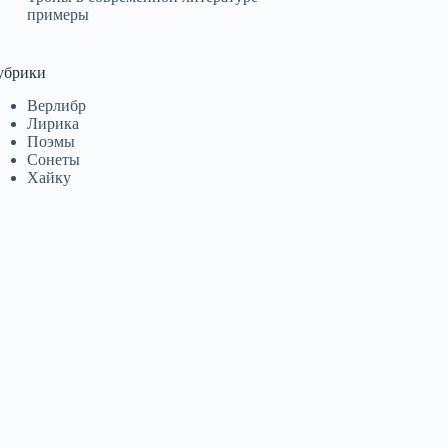
примеры
убрики
Верлибр
Лирика
Поэмы
Сонеты
Хайку