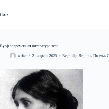
Перейти
к
сути
ПоэЗ
Вулф современная литература эссе
writer
21 апреля 2025
Верлибр
,
Лирика
,
Поэмы
,
С