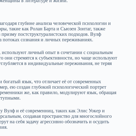
 женщины в литературе и жизни.
агодаря глубине анализа человеческой психологии и
ы, такие как Ролан Барта и Сьюзен Зонтаг, также
з призму постструктуралистских подходов. Вулф
а потоках сознания и личных переживаниях.
, используют личный опыт в сочетании с социальным
о они стремятся к субъективности, но чаще используют
углубляется в индивидуальные переживания, не теряя
 богатый язык, что отличает её от современных
ер, ею создан глубокий психологический портрет
ременники же, как правило, модулируют язык, обращая
оступными.
у Вулф и её современниц, таких как Элис Уокер и
ерсальным, создавая пространство для многослойного
ут на себя задачу агрессивно обозначить и осудить
вия.