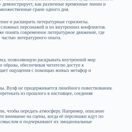
» демонстрирует, как различные временные линии и
множественные грани одного дня.
ение и расширить литературные горизонты.
з сложных персонажей и их внутренних конфликтов.
бже понять современное литературное движение, где
 частью литературного опыта.
ику, позволяющую раскрывать внутренний мир
е образы, обеспечивая читателю доступ к
едает ощущения с помощью живых метафор и
ны. Вулф не придерживается линейного повествования.
еретекать из прошлого в настоящее, соединяя
ли, чтобы передать атмосферу. Например, описание
те внимание на сцены, когда её персонажи идут по
м смыслом и подчеркивают их эмоциональные