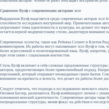
поколения авторов. Чтение её работ обогащает восприятие роли
Сравнение Вулф с современными авторами эссе
Вирджиния Вулф выделяется среди современных авторов эссе бл
способности исследовать внутренний мир. Примечательные автор
затрагивают темы идентичности и культуры, но делают это чере
остается верной модернистскому стилю, акцентируя внимание н
Современные эссеисты, такие как Ребекка Солнит и Клития Рид
комментарием. Их работы могут напоминают эссе Вулф в том, чт
более агрессивный и политизированный язык. Вулф, напротив, 
при этом связи с социальным контекстом.
Стиль Вулф включает в себя сложные предложенные структуры и
авторов, предпочитающих более прямолинейный подход. Наприм
персонажей, который открывает неожиданные грани бытия. Сов
внимание на краткость и ясность, что делает их работы более д
Следует отметить, что подходы к исследованию женского опыта 
Октавия Батлер, различаются. Вулф комбинирует личное с унив
понимания женской идентичности. Современные авторы чаще бер
патриархальные структуры, меняя фокус на действия и последст