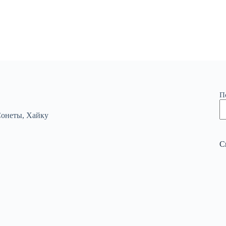
П
онеты
,
Хайку
С