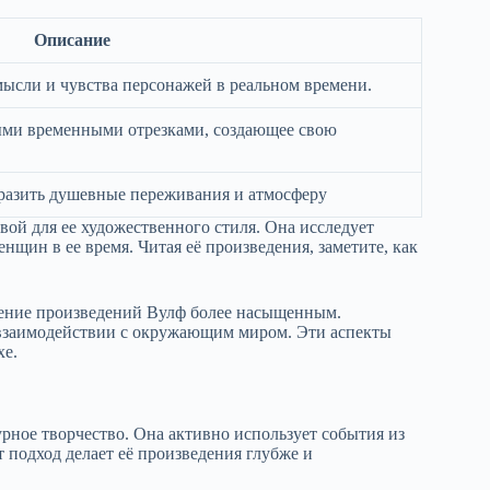
Описание
ысли и чувства персонажей в реальном времени.
ми временными отрезками, создающее свою
разить душевные переживания и атмосферу
ой для ее художественного стиля. Она исследует
щин в ее время. Читая её произведения, заметите, как
тение произведений Вулф более насыщенным.
х взаимодействии с окружающим миром. Эти аспекты
хе.
ное творчество. Она активно использует события из
 подход делает её произведения глубже и