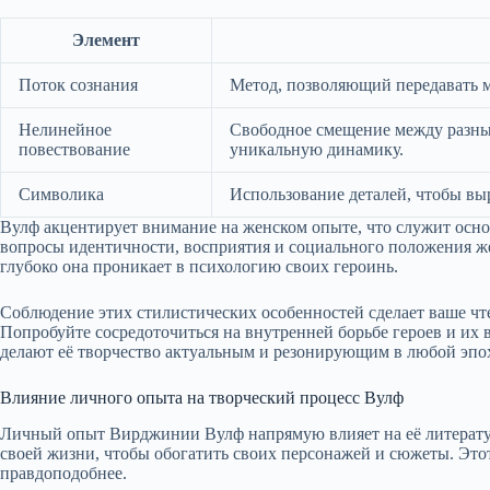
Элемент
Поток сознания
Метод, позволяющий передавать м
Нелинейное
Свободное смещение между разны
повествование
уникальную динамику.
Символика
Использование деталей, чтобы вы
Вулф акцентирует внимание на женском опыте, что служит основ
вопросы идентичности, восприятия и социального положения жен
глубоко она проникает в психологию своих героинь.
Соблюдение этих стилистических особенностей сделает ваше ч
Попробуйте сосредоточиться на внутренней борьбе героев и и
делают её творчество актуальным и резонирующим в любой эпо
Влияние личного опыта на творческий процесс Вулф
Личный опыт Вирджинии Вулф напрямую влияет на её литератур
своей жизни, чтобы обогатить своих персонажей и сюжеты. Этот
правдоподобнее.