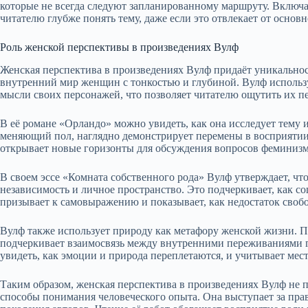
которые не всегда следуют запланированному маршруту. Включай
читателю глубже понять тему, даже если это отвлекает от основ
Роль женской перспективы в произведениях Вулф
Женская перспектива в произведениях Вулф придаёт уникальнос
внутренний мир женщин с тонкостью и глубиной. Вулф используе
мысли своих персонажей, что позволяет читателю ощутить их п
В её романе «Орландо» можно увидеть, как она исследует тему 
меняющий пол, наглядно демонстрирует перемены в восприятии 
открывает новые горизонты для обсуждения вопросов феминизм
В своем эссе «Комната собственного рода» Вулф утверждает, ч
независимость и личное пространство. Это подчеркивает, как с
призывает к самовыражению и показывает, как недостаток своб
Вулф также использует природу как метафору женской жизни. 
подчеркивает взаимосвязь между внутренними переживаниями 
увидеть, как эмоции и природа переплетаются, и учитывает мес
Таким образом, женская перспектива в произведениях Вулф не 
способы понимания человеческого опыта. Она выступает за пр